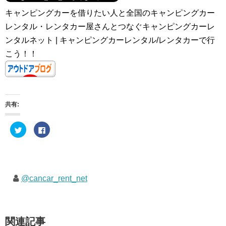
キャンピングカーを借りたい人と全国のキャンピングカー
レンタル・レンタカー屋さんとつなぐキャンピングカーレ
ンタルネット | キャンピングカーレンタル/レンタカーで行
こう！！
共有:
ク
F
リ
a
ッ
c
ク
e
し
b
て
o
T
o
w
k
i
で
@cancar_rent_net
t
共
t
有
e
す
r
る
で
に
共
は
有
ク
関連記事
(
リ