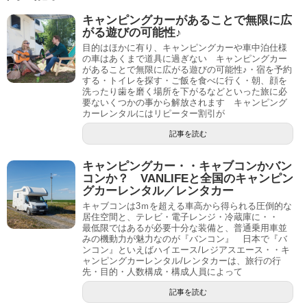
新
ッ
し
ク
キャンピングカーがあることで無限に広
い
し
ウ
て
がる遊びの可能性♪
ィ
く
ン
だ
目的はほかに有り、キャンピングカーや車中泊仕様
ド
さ
の車はあくまで道具に過ぎない キャンピングカー
ウ
い
があることで無限に広がる遊びの可能性♪・宿を予約
で
(
開
新
する・トイレを探す・ご飯を食べに行く・朝、顔を
き
し
洗ったり歯を磨く場所を下がるなどといった旅に必
ま
い
要ないくつかの事から解放されます キャンピング
す
ウ
)
ィ
カーレンタルにはリピーター割引が
ン
ド
記事を読む
ウ
で
開
き
キャンピングカー・・キャブコンかバン
ま
コンか？ VANLIFEと全国のキャンピン
す
)
グカーレンタル／レンタカー
キャブコンは3ｍを超える車高から得られる圧倒的な
居住空間と、テレビ・電子レンジ・冷蔵庫に・・
最低限ではあるが必要十分な装備と、普通乗用車並
みの機動力が魅力なのが『バンコン』 日本で『バ
ンコン』といえばハイエース/レジアスエース・・キ
ャンピングカーレンタル/レンタカーは、旅行の行
先・目的・人数構成・構成人員によって
記事を読む