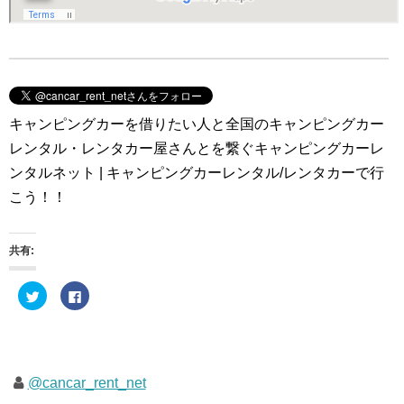
キャンピングカーを借りたい人と全国のキャンピングカー
レンタル・レンタカー屋さんとを繋ぐキャンピングカーレ
ンタルネット | キャンピングカーレンタル/レンタカーで行
こう！！
共有:
ク
F
リ
a
ッ
c
ク
e
し
b
て
o
T
o
w
k
i
で
@cancar_rent_net
t
共
t
有