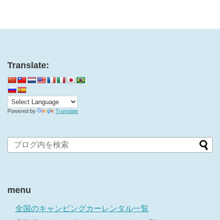
e
す
r
る
で
に
共
は
有
ク
(
リ
新
ッ
し
ク
い
し
ウ
て
ィ
く
Translate:
ン
だ
ド
さ
ウ
い
で
(
開
新
き
し
ま
い
す
ウ
Powered by
Translate
)
ィ
ン
ド
ウ
で
開
き
ま
す
)
menu
全国のキャンピングカーレンタル一覧