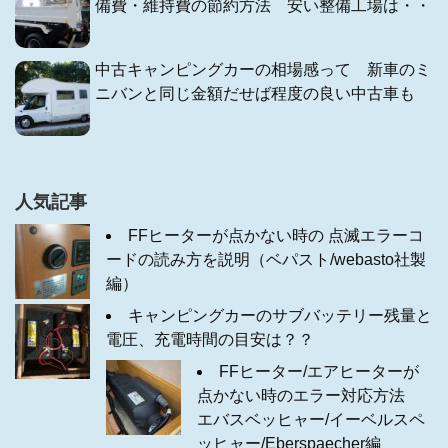
備費・維持費の節約方法 安い整備工場は・・
中古キャンピングカーの相場感って 新車のミ
ニバンと同じ金額だせば程度の良い中古車も
人気記事
FFヒーターが点かない時の 点滅エラーコ
ードの読み方を説明（ベパスト/webasto社製
編）
キャンピングカーのサブバッテリー残量と
電圧、充電時間の目安は？？
FFヒーター/エアヒーターが
点かない時のエラー対応方法
エバスベッヒャー/イーベルスペ
ッヒャー/Eberspaecher編