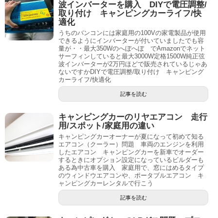
波インバーターを購入 DIYで電圧調整/
取り付け キャンピングカーライフ/快
適化
うちのバンコンには家庭用の100Vの家電製品が使用
できるようにインバーターが付いていましたでも容
量が・・最大350Wのへぼへぼ でAmazonでネット
サーフィンしていると最大3000W定格1500W純正弦
波インバーターが2万円ほどで販売されているじゃあ
ないですかDIYで電圧調整/取り付け キャンピング
カーライフ/快適化
記事を読む
キャンピングカーのリヤエアコン 走行
用/スポット/家庭用の違い
キャンピングカーオーナーが夏になって初めて知る
エアコン（クーラー）問題 車両のエンジンを利用
したエアコン キャンピングカーを新車でオーダー
するときにオプション設定になっているビルダーも
ある為中古車を購入 家庭用で、窓にはめるタイプ
のウィンドウエアコンや、ポータブルエアコン キ
ャンピングカーレンタルで行こう
記事を読む