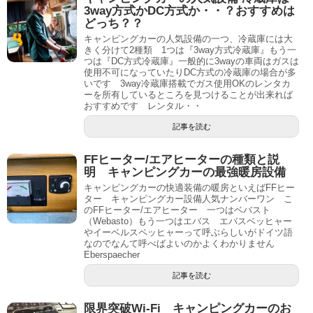
)
3way方式かDC方式か・・？おすすめは
どっち？？
キャンピングカーの人気設備の一つ、冷蔵庫には大
きく分けて2種類 1つは『3way方式冷蔵庫』もう一
つは『DC方式冷蔵庫』一般的に3wayの車両はガスは
使用不可になっていたりDC方式の冷蔵庫の場合が多
いです 3way冷蔵庫搭載でガス使用OKのレンタカ
ーを所有しているところを見つけることが出来れば
おすすめです レンタル・・
記事を読む
FFヒーター/エアヒーターの種類と説
明 キャンピングカーの最強暖房設備
キャンピングカーの快適装備の暖房といえばFFヒー
ター キャンピングカー設備人気ナンバーワン こ
のFFヒーター/エアヒーター 一つはベバスト
（Webasto）もう一つはエバス エバスベッヒャー
やイーベルスペッヒャーって呼ぶらしいがドイツ語
なのでなんて呼べばよいのかよくわかりません
Eberspaecher
記事を読む
限界突破Wi-Fi キャンピングカーのお