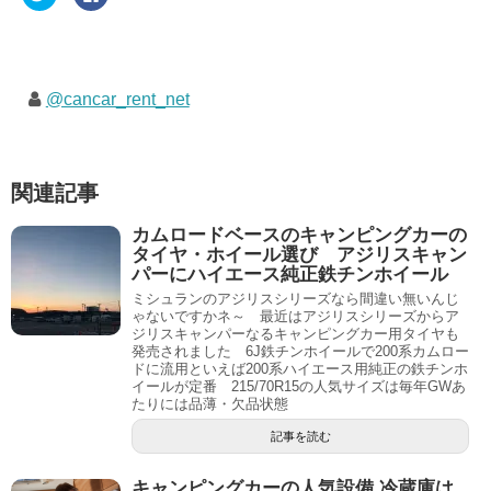
リ
a
ッ
c
ク
e
し
b
て
o
T
o
w
k
i
で
@cancar_rent_net
t
共
t
有
e
す
r
る
で
に
共
は
有
ク
関連記事
(
リ
新
ッ
し
ク
カムロードベースのキャンピングカーの
い
し
ウ
て
タイヤ・ホイール選び アジリスキャン
ィ
く
パーにハイエース純正鉄チンホイール
ン
だ
ド
さ
ミシュランのアジリスシリーズなら間違い無いんじ
ウ
い
ゃないですかネ～ 最近はアジリスシリーズからア
で
(
開
新
ジリスキャンパーなるキャンピングカー用タイヤも
き
し
発売されました 6J鉄チンホイールで200系カムロー
ま
い
ドに流用といえば200系ハイエース用純正の鉄チンホ
す
ウ
)
ィ
イールが定番 215/70R15の人気サイズは毎年GWあ
ン
たりには品薄・欠品状態
ド
ウ
で
記事を読む
開
き
ま
キャンピングカーの人気設備 冷蔵庫は
す