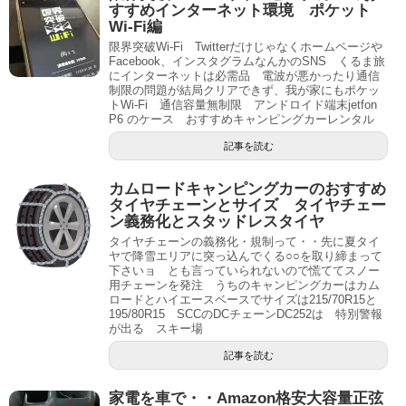
すすめインターネット環境 ポケット
Wi-Fi編
限界突破Wi-Fi Twitterだけじゃなくホームページや
Facebook、インスタグラムなんかのSNS くるま旅
にインターネットは必需品 電波が悪かったり通信
制限の問題が結局クリアできず、我が家にもポケッ
トWi-Fi 通信容量無制限 アンドロイド端末jetfon
P6 のケース おすすめキャンピングカーレンタル
記事を読む
カムロードキャンピングカーのおすすめ
タイヤチェーンとサイズ タイヤチェー
ン義務化とスタッドレスタイヤ
タイヤチェーンの義務化・規制って・・先に夏タイ
ヤで降雪エリアに突っ込んでくる○○を取り締まって
下さいョ とも言っていられないので慌ててスノー
用チェーンを発注 うちのキャンピングカーはカム
ロードとハイエースベースでサイズは215/70R15と
195/80R15 SCCのDCチェーンDC252は 特別警報
が出る スキー場
記事を読む
家電を車で・・Amazon格安大容量正弦