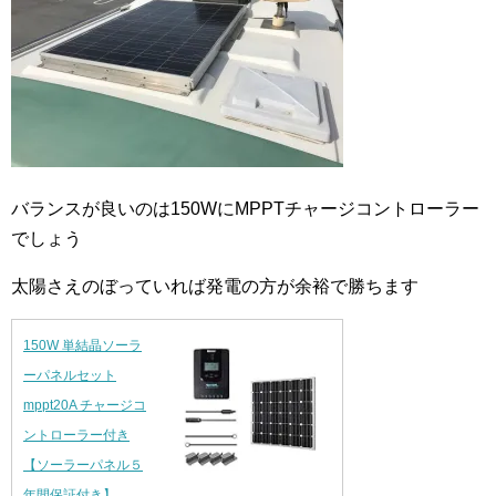
バランスが良いのは150WにMPPTチャージコントローラー
でしょう
太陽さえのぼっていれば発電の方が余裕で勝ちます
150W 単結晶ソーラ
ーパネルセット
mppt20A チャージコ
ントローラー付き
【ソーラーパネル５
年間保証付き】