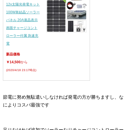
12v太陽光発電キット
100W単結晶ソーラー
パネル 20A液晶表示
画面チャージコント
ローラー付属 急速充
電
新品価格
￥14,500
から
(2020/4/18 23:17時点)
節電に努め無駄遣いしなければ発電の方が勝ちますし、な
によりコスパ最強です
足りなければ追加でソーラーなりチャージコントローラー