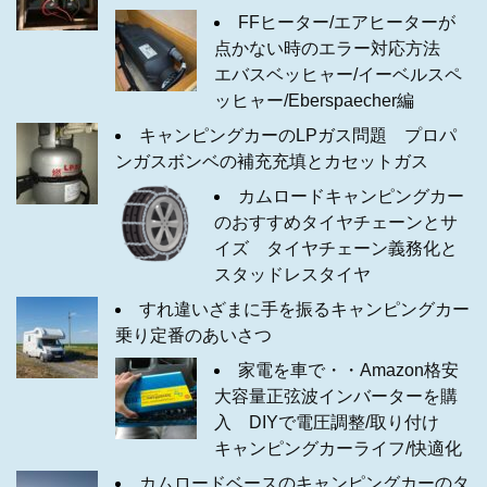
FFヒーター/エアヒーターが
点かない時のエラー対応方法
エバスベッヒャー/イーベルスペ
ッヒャー/Eberspaecher編
キャンピングカーのLPガス問題 プロパ
ンガスボンベの補充充填とカセットガス
カムロードキャンピングカー
のおすすめタイヤチェーンとサ
イズ タイヤチェーン義務化と
スタッドレスタイヤ
すれ違いざまに手を振るキャンピングカー
乗り定番のあいさつ
家電を車で・・Amazon格安
大容量正弦波インバーターを購
入 DIYで電圧調整/取り付け
キャンピングカーライフ/快適化
カムロードベースのキャンピングカーのタ