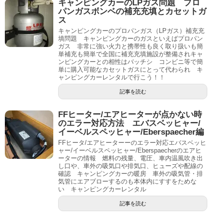
キャンピングカーのLPガス問題 プロ
パンガスボンベの補充充填とカセットガ
ス
キャンピングカーのプロパンガス（LPガス）補充充
填問題 キャンピングカーのガスといえばプロパン
ガス 非常に強い火力と携帯性も良く取り扱いも簡
単補充も簡単で全国に補充充填施設が整備されキャ
ンピングカーとの相性はバッチシ コンビニ等で簡
単に購入可能なカセットガスにとって代わられ キ
ャンピングカーレンタルで行こう！！
記事を読む
FFヒーター/エアヒーターが点かない時
のエラー対応方法 エバスベッヒャー/
イーベルスペッヒャー/Eberspaecher編
FFヒータ/エアヒーターーのエラー対応エバスベッヒ
ャー/イーベルスペッヒャー/Eberspaecherのエアヒ
ーターの情報 燃料の残量、電圧、車内温風吹き出
し口や、車外の吸気口や排気口、ヒューズや配線の
確認 キャンピングカーの暖房 車外の吸気管・排
気管にエアブローするのも本体内にすすをためな
い キャンピングカーレンタル
記事を読む