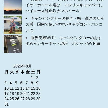
イヤ・ホイール選び アジリスキャンパーに
ハイエース純正鉄チンホイール
キャンピングカーの長さ・幅・高さのサイ
ズ感 国内で使いやすいキャブコン・バンコ
ンは・・
限界突破Wi-Fi キャンピングカーのおす
すめインターネット環境 ポケットWi-Fi編
2026年8月
月
火
水
木
金
土
日
1
2
3
4
5
6
7
8
9
10
11
12
13
14
15
16
17
18
19
20
21
22
23
24
25
26
27
28
29
30
31