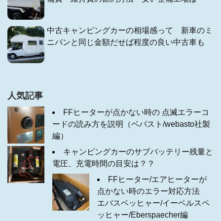
中古キャンピングカーの相場感って 新車のミ
ニバンと同じ金額だせば程度の良い中古車も
人気記事
FFヒーターが点かない時の 点滅エラーコ
ードの読み方を説明（ベパスト/webasto社製
編）
キャンピングカーのサブバッテリー残量と
電圧、充電時間の目安は？？
FFヒーター/エアヒーターが
点かない時のエラー対応方法
エバスベッヒャー/イーベルスペ
ッヒャー/Eberspaecher編