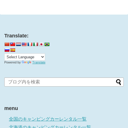
e
す
r
る
で
に
共
は
有
ク
(
リ
新
ッ
し
ク
い
し
ウ
て
ィ
く
Translate:
ン
だ
ド
さ
ウ
い
で
(
開
新
き
し
ま
い
す
ウ
Powered by
Translate
)
ィ
ン
ド
ウ
で
開
き
ま
す
)
menu
全国のキャンピングカーレンタル一覧
北海道のキャンピングカーレンタル一覧