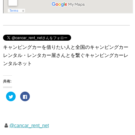
キャンピングカーを借りたい人と全国のキャンピングカー
レンタル・レンタカー屋さんとを繋ぐキャンピングカーレ
ンタルネット
共有:
ク
F
リ
a
ッ
c
ク
e
し
b
て
o
T
o
w
k
i
で
@cancar_rent_net
t
共
t
有