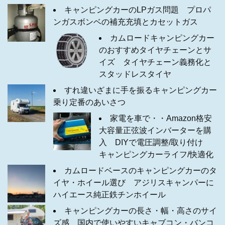
キャンピングカーのLPガス問題 プロパ
ンガスボンベの補充充填とカセットガス
カムロードキャンピングカー
のおすすめタイヤチェーンとサ
イズ タイヤチェーン義務化と
スタッドレスタイヤ
すれ違いざまに手を振るキャンピングカー
乗り定番のあいさつ
家電を車で・・Amazon格安
大容量正弦波インバーターを購
入 DIYで電圧調整/取り付け
キャンピングカーライフ/快適化
カムロードベースのキャンピングカーのタ
イヤ・ホイール選び アジリスキャンパーに
ハイエース純正鉄チンホイール
キャンピングカーの長さ・幅・高さのサイ
ズ感 国内で使いやすいキャブコン・バンコ