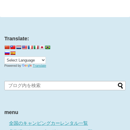
e
す
r
る
で
に
共
は
有
ク
(
リ
新
ッ
し
ク
い
し
ウ
て
ィ
く
Translate:
ン
だ
ド
さ
ウ
い
で
(
開
新
き
し
ま
い
す
ウ
Powered by
Translate
)
ィ
ン
ド
ウ
で
開
き
ま
す
)
menu
全国のキャンピングカーレンタル一覧