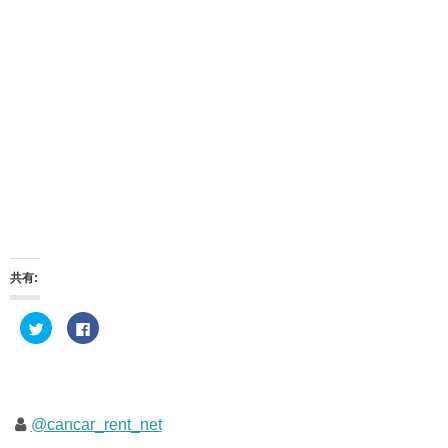
共有:
ク
F
リ
a
ッ
c
ク
e
し
b
て
o
T
o
w
k
i
で
@cancar_rent_net
t
共
t
有