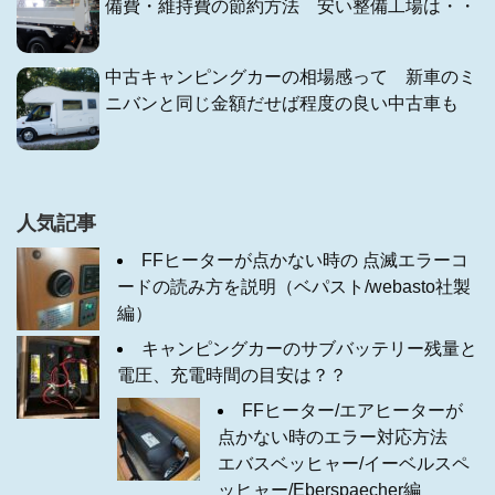
備費・維持費の節約方法 安い整備工場は・・
中古キャンピングカーの相場感って 新車のミ
ニバンと同じ金額だせば程度の良い中古車も
人気記事
FFヒーターが点かない時の 点滅エラーコ
ードの読み方を説明（ベパスト/webasto社製
編）
キャンピングカーのサブバッテリー残量と
電圧、充電時間の目安は？？
FFヒーター/エアヒーターが
点かない時のエラー対応方法
エバスベッヒャー/イーベルスペ
ッヒャー/Eberspaecher編