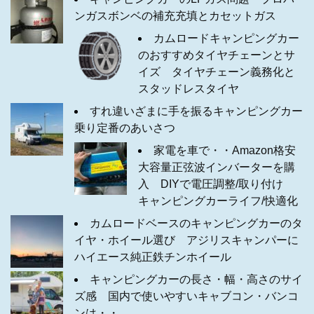
ンガスボンベの補充充填とカセットガス
カムロードキャンピングカー
のおすすめタイヤチェーンとサ
イズ タイヤチェーン義務化と
スタッドレスタイヤ
すれ違いざまに手を振るキャンピングカー
乗り定番のあいさつ
家電を車で・・Amazon格安
大容量正弦波インバーターを購
入 DIYで電圧調整/取り付け
キャンピングカーライフ/快適化
カムロードベースのキャンピングカーのタ
イヤ・ホイール選び アジリスキャンパーに
ハイエース純正鉄チンホイール
キャンピングカーの長さ・幅・高さのサイ
ズ感 国内で使いやすいキャブコン・バンコ
ンは・・