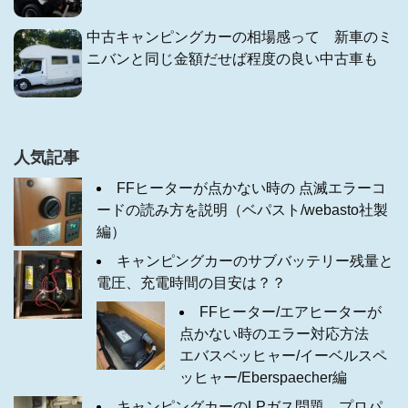
中古キャンピングカーの相場感って 新車のミ
ニバンと同じ金額だせば程度の良い中古車も
人気記事
FFヒーターが点かない時の 点滅エラーコ
ードの読み方を説明（ベパスト/webasto社製
編）
キャンピングカーのサブバッテリー残量と
電圧、充電時間の目安は？？
FFヒーター/エアヒーターが
点かない時のエラー対応方法
エバスベッヒャー/イーベルスペ
ッヒャー/Eberspaecher編
キャンピングカーのLPガス問題 プロパ