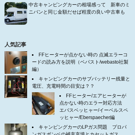
中古キャンピングカーの相場感って 新車のミ
ニバンと同じ金額だせば程度の良い中古車も
人気記事
FFヒーターが点かない時の 点滅エラーコ
ードの読み方を説明（ベパスト/webasto社製
編）
キャンピングカーのサブバッテリー残量と
電圧、充電時間の目安は？？
FFヒーター/エアヒーターが
点かない時のエラー対応方法
エバスベッヒャー/イーベルスペ
ッヒャー/Eberspaecher編
キャンピングカーのLPガス問題 プロパ
ンガスボンベの補充充填とカセットガス