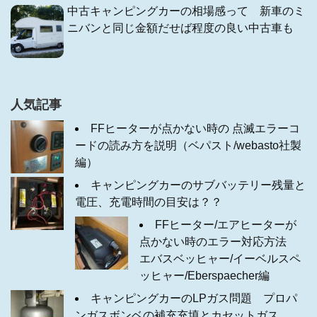
中古キャンピングカーの相場感って 新車のミ
ニバンと同じ金額だせば程度の良い中古車も
人気記事
FFヒーターが点かない時の 点滅エラーコ
ードの読み方を説明（ベパスト/webasto社製
編）
キャンピングカーのサブバッテリー残量と
電圧、充電時間の目安は？？
FFヒーター/エアヒーターが
点かない時のエラー対応方法
エバスベッヒャー/イーベルスペ
ッヒャー/Eberspaecher編
キャンピングカーのLPガス問題 プロパ
ンガスボンベの補充充填とカセットガス