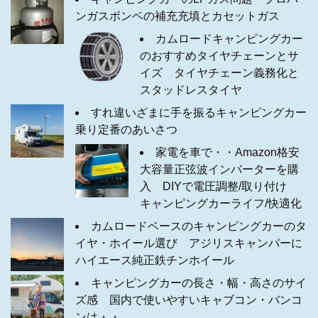
ンガスボンベの補充充填とカセットガス
カムロードキャンピングカー
のおすすめタイヤチェーンとサ
イズ タイヤチェーン義務化と
スタッドレスタイヤ
すれ違いざまに手を振るキャンピングカー
乗り定番のあいさつ
家電を車で・・Amazon格安
大容量正弦波インバーターを購
入 DIYで電圧調整/取り付け
キャンピングカーライフ/快適化
カムロードベースのキャンピングカーのタ
イヤ・ホイール選び アジリスキャンパーに
ハイエース純正鉄チンホイール
キャンピングカーの長さ・幅・高さのサイ
ズ感 国内で使いやすいキャブコン・バンコ
ンは・・