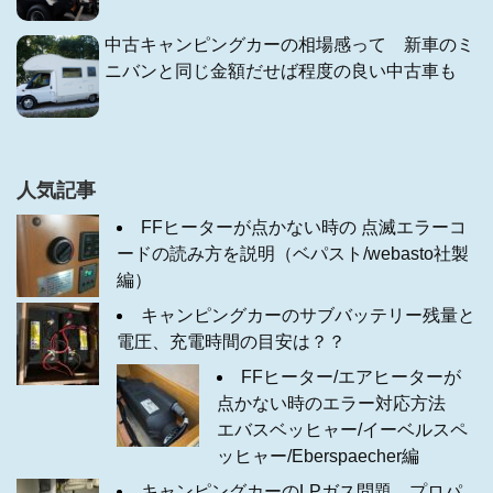
中古キャンピングカーの相場感って 新車のミ
ニバンと同じ金額だせば程度の良い中古車も
人気記事
FFヒーターが点かない時の 点滅エラーコ
ードの読み方を説明（ベパスト/webasto社製
編）
キャンピングカーのサブバッテリー残量と
電圧、充電時間の目安は？？
FFヒーター/エアヒーターが
点かない時のエラー対応方法
エバスベッヒャー/イーベルスペ
ッヒャー/Eberspaecher編
キャンピングカーのLPガス問題 プロパ