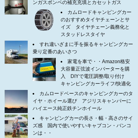
ンガスボンベの補充充填とカセットガス
カムロードキャンピングカー
のおすすめタイヤチェーンとサ
イズ タイヤチェーン義務化と
スタッドレスタイヤ
すれ違いざまに手を振るキャンピングカー
乗り定番のあいさつ
家電を車で・・Amazon格安
大容量正弦波インバーターを購
入 DIYで電圧調整/取り付け
キャンピングカーライフ/快適化
カムロードベースのキャンピングカーのタ
イヤ・ホイール選び アジリスキャンパーに
ハイエース純正鉄チンホイール
キャンピングカーの長さ・幅・高さのサイ
ズ感 国内で使いやすいキャブコン・バンコ
ンは・・