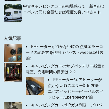
中古キャンピングカーの相場感って 新車のミ
ニバンと同じ金額だせば程度の良い中古車も
人気記事
FFヒーターが点かない時の 点滅エラーコ
ードの読み方を説明（ベパスト/webasto社製
編）
キャンピングカーのサブバッテリー残量と
電圧、充電時間の目安は？？
FFヒーター/エアヒーターが
点かない時のエラー対応方法
エバスベッヒャー/イーベルスペ
ッヒャー/Eberspaecher編
キャンピングカーのLPガス問題 プロパ