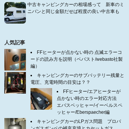
中古キャンピングカーの相場感って 新車のミ
ニバンと同じ金額だせば程度の良い中古車も
人気記事
FFヒーターが点かない時の 点滅エラーコ
ードの読み方を説明（ベパスト/webasto社製
編）
キャンピングカーのサブバッテリー残量と
電圧、充電時間の目安は？？
FFヒーター/エアヒーターが
点かない時のエラー対応方法
エバスベッヒャー/イーベルスペ
ッヒャー/Eberspaecher編
キャンピングカーのLPガス問題 プロパ
ンガスボンベの補充充填とカセットガス